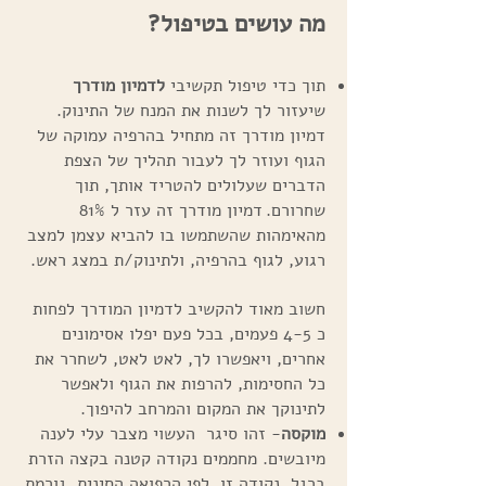
מה עושים בטיפול?
תוך כדי טיפול תקשיבי
לדמיון מודרך
שיעזור לך לשנות את המנח של התינוק.
דמיון מודרך זה מתחיל בהרפיה עמוקה של
הגוף ועוזר לך לעבור תהליך של הצפת
הדברים שעלולים להטריד אותך, תוך
שחרורם.
דמיון מודרך זה עזר ל 81%
מהאימהות שהשתמשו בו להביא עצמן למצב
רגוע, לגוף בהרפיה, ולתינוק/ת במצג ראש.
חשוב מאוד להקשיב לדמיון המודרך לפחות
כ 4-5 פעמים, בכל פעם יפלו אסימונים
אחרים, ויאפשרו לך, לאט לאט, לשחרר את
כל החסימות, להרפות את הגוף ולאפשר
לתינוקך את המקום והמרחב להיפוך.
מוקסה
- זהו סיגר העשוי מצבר עלי לענה
מיובשים. מחממים נקודה קטנה בקצה הזרת
ברגל. נקודה זו לפי הרפואה הסינית, גורמת