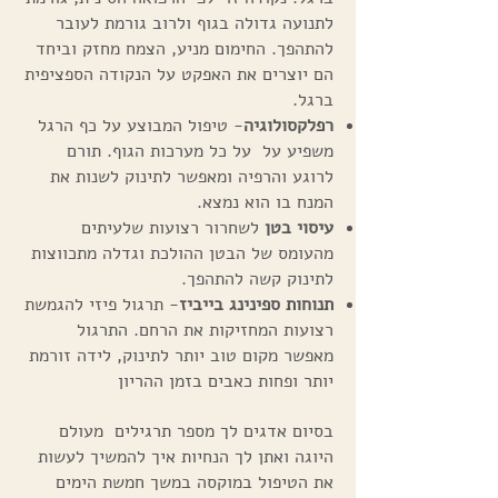
לתנועה גדולה בגוף ולרוב גורמת לעובר
להתהפך. החימום מניע, הצמח מחזק וביחד
הם יוצרים את האפקט על הנקודה הספציפית
ברגל.
רפלקסולוגיה
- טיפול המבוצע על כף הרגל
משפיע על על כל מערכות הגוף. תורם
לרוגע והרפיה ומאפשר לתינוק לשנות את
המנח בו הוא נמצא.
עיסוי בטן
לשחרור רצועות שלעיתים
מהעומס של הבטן ההולכת וגדלה מתכווצות
לתינוק קשה להתהפך.
תנוחות ספינינג בייביז
- תרגול פיזי להגמשת
רצועות המחזיקות את הרחם. התרגול
מאפשר מקום טוב יותר לתינוק, לידה זורמת
יותר ופחות כאבים בזמן ההריון
בסיום אדגים לך מספר תרגילים מעולם
היוגה ואתן לך הנחיות איך להמשיך לעשות
את הטיפול במוקסה במשך חמשת הימים