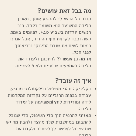
מה בכל זאת עושים?
קודם כל הרשי לי להרגיע אותך, תאריך
הלידה המשוער הוא משוער בלבד. רוב
הנשים יולדות בשבוע 40+. לפעמים באמת
קשה וכבד לקראת סוף ההיריון, אבל אנחנו
רוצות לשים את טובת התינוקי ובריאותך
לפני הכל.
אז מה כן אפשרי?
להתכונן ולעודד את
הלידה באמצעים טבעיים ולא פולשניים.
איך זה עובד?
בקליניקה תהני מטיפול רפלקסולוגי מרגיע,
עבודה בכפות הרגליים על נקודות המקדמות
לידה ומורידות לחץ
ו
משפיעות על עידוד
הלידה.
תאזיני להרפיה תוך כדי הטיפול, כדי שנוכל
להתבונן במחשבות שלך מהצד ולהבין מה יש
שם שיכול לאפשר לך
לשחרר ולקדם את
הלידה.